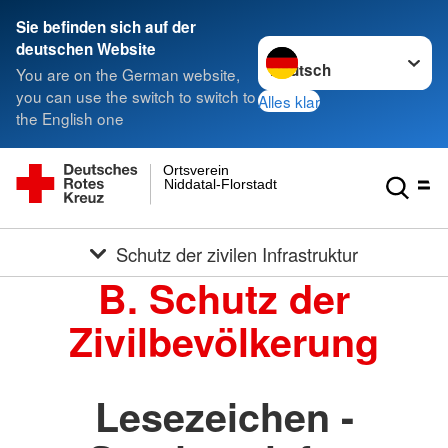
Sie befinden sich auf der
Sprache wechseln zu
deutschen Website
You are on the German website,
you can use the switch to switch to
Alles klar
the English one
Ortsverein
Niddatal-Florstadt
Schutz der zivilen Infrastruktur
B. Schutz der
Zivilbevölkerung
Lesezeichen -