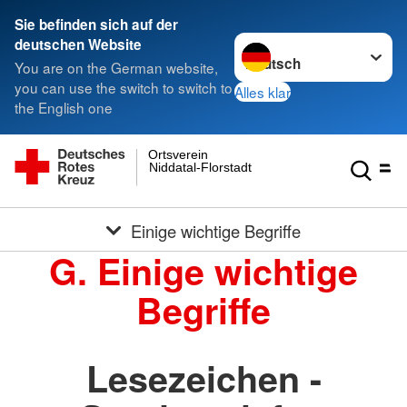
Sie befinden sich auf der
Sprache wechseln zu
deutschen Website
You are on the German website,
you can use the switch to switch to
Alles klar
the English one
Ortsverein
Niddatal-Florstadt
Einige wichtige Begriffe
G. Einige wichtige
Begriffe
Lesezeichen -