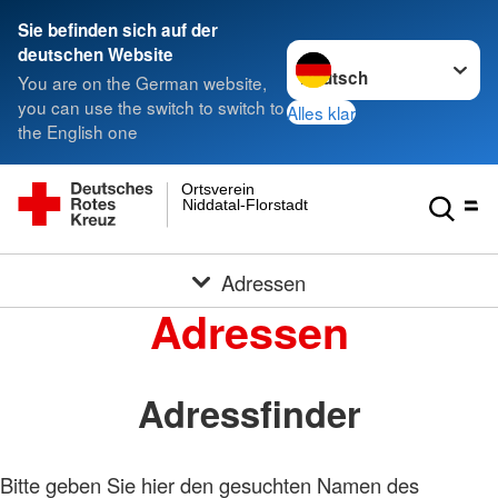
Sie befinden sich auf der
Sprache wechseln zu
deutschen Website
You are on the German website,
you can use the switch to switch to
Alles klar
the English one
Ortsverein
Niddatal-Florstadt
Adressen
Adressen
Adressfinder
Bitte geben Sie hier den gesuchten Namen des