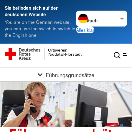
Sie befinden sich auf der
Sprache wechseln zu
deutschen Website
You are on the German website,
you can use the switch to switch to
Alles klar
the English one
Ortsverein
Niddatal-Florstadt
Führungsgrundsätze