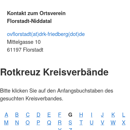
Kontakt zum Ortsverein
Florstadt-Niddatal
ovflorstadt(at)drk-friedberg(dot)de
Mittelgasse 10
61197 Florstadt
Rotkreuz Kreisverbände
Bitte klicken Sie auf den Anfangsbuchstaben des
gesuchten Kreisverbandes.
A
B
C
D
E
F
G
H
I
J
K
L
M
N
O
P
Q
R
S
T
U
V
W
X
Y
Z