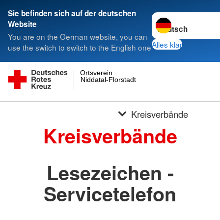
Sie befinden sich auf der deutschen
Sprache wechseln 
Website
You are on the German website, you can
Alles klar
use the switch to switch to the English one
Ortsverein
Niddatal-Florstadt
Kreisverbände
Kreisverbände
Lesezeichen -
Servicetelefon