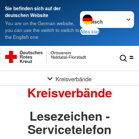
Sie befinden sich auf der
Sprache wechseln zu
deutschen Website
You are on the German website,
you can use the switch to switch to
Alles klar
the English one
Ortsverein
Niddatal-Florstadt
Kreisverbände
Kreisverbände
Lesezeichen -
Servicetelefon