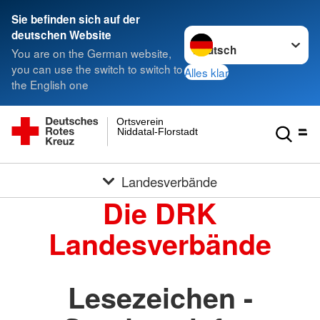
Sie befinden sich auf der
Sprache wechseln zu
deutschen Website
You are on the German website,
you can use the switch to switch to
Alles klar
the English one
Ortsverein
Niddatal-Florstadt
Landesverbände
Die DRK
Landesverbände
Lesezeichen -