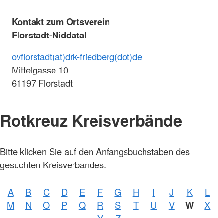
Kontakt zum Ortsverein
Florstadt-Niddatal
ovflorstadt(at)drk-friedberg(dot)de
Mittelgasse 10
61197 Florstadt
Rotkreuz Kreisverbände
Bitte klicken Sie auf den Anfangsbuchstaben des
gesuchten Kreisverbandes.
A
B
C
D
E
F
G
H
I
J
K
L
M
N
O
P
Q
R
S
T
U
V
W
X
Y
Z