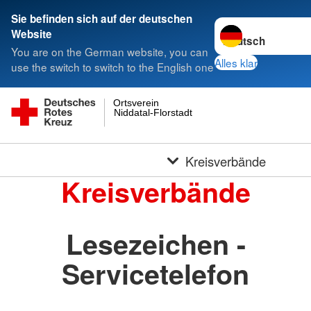
Sie befinden sich auf der deutschen
Sprache wechseln 
Website
You are on the German website, you can
Alles klar
use the switch to switch to the English one
Ortsverein
Niddatal-Florstadt
Kreisverbände
Kreisverbände
Lesezeichen -
Servicetelefon