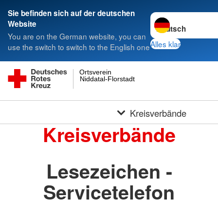
Sie befinden sich auf der deutschen
Sprache wechseln 
Website
You are on the German website, you can
Alles klar
use the switch to switch to the English one
Ortsverein
Niddatal-Florstadt
Kreisverbände
Kreisverbände
Lesezeichen -
Servicetelefon