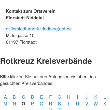
Kontakt zum Ortsverein
Florstadt-Niddatal
ovflorstadt(at)drk-friedberg(dot)de
Mittelgasse 10
61197 Florstadt
Rotkreuz Kreisverbände
Bitte klicken Sie auf den Anfangsbuchstaben des
gesuchten Kreisverbandes.
A
B
C
D
E
F
G
H
I
J
K
L
M
N
O
P
Q
R
S
T
U
V
W
X
Y
Z