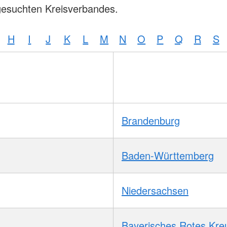
gesuchten Kreisverbandes.
H
I
J
K
L
M
N
O
P
Q
R
S
Brandenburg
Baden-Württemberg
Niedersachsen
Bayerisches Rotes Kre