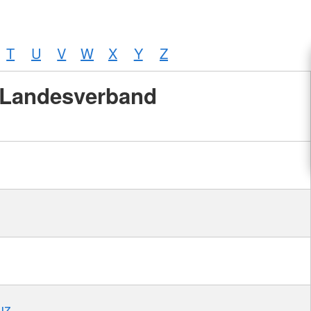
T
U
V
W
X
Y
Z
Landesverband
uz