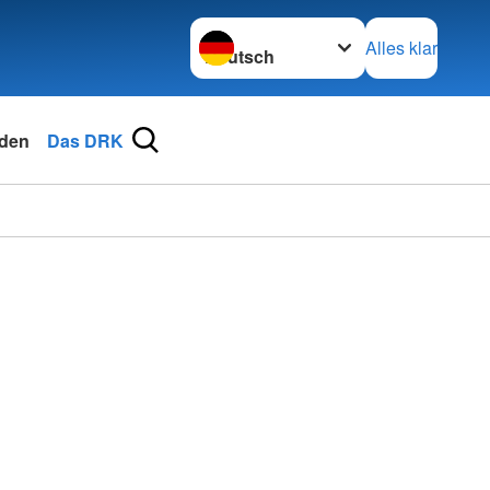
Sprache wechseln zu
Alles klar
den
Das DRK