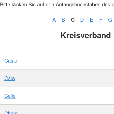
Bitte klicken Sie auf den Anfangsbuchstaben des 
A
B
C
D
E
F
G
Kreisverband
Calau
Calw
Celle
Cham