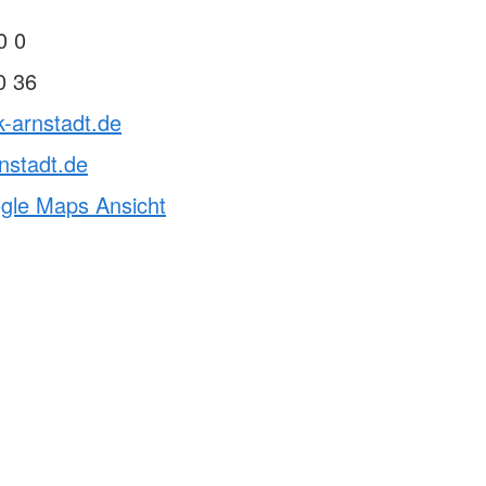
0 0
0 36
k-arnstadt.de
nstadt.de
ogle Maps Ansicht