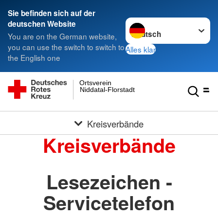
Sie befinden sich auf der
Sprache wechseln zu
deutschen Website
You are on the German website,
you can use the switch to switch to
Alles klar
the English one
Ortsverein
Niddatal-Florstadt
Kreisverbände
Kreisverbände
Lesezeichen -
Servicetelefon